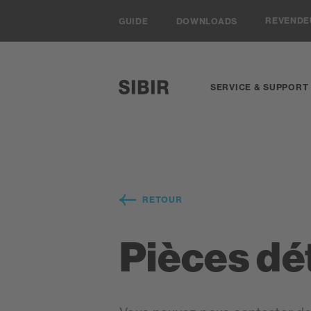
Navigieren auf Sibir.ch
REVEND
GUIDE
DOWNLOADS
SERVICE & SUPPORT
SIBIR, zur Startseite
RETOUR
Pièces d