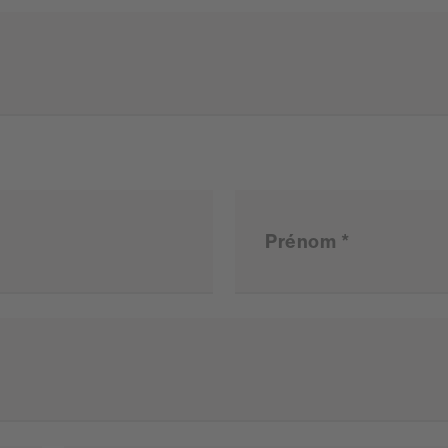
s
Prénom *