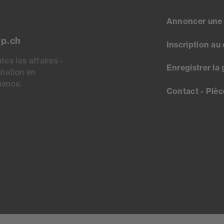
Annoncer une
up.ch
Inscription au
tes les affaires -
Enregistrer la 
mination en
nance.
Contact - Piè