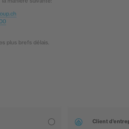
la manière suivante:
roup.ch
 00
s plus brefs délais.
Client d'entre