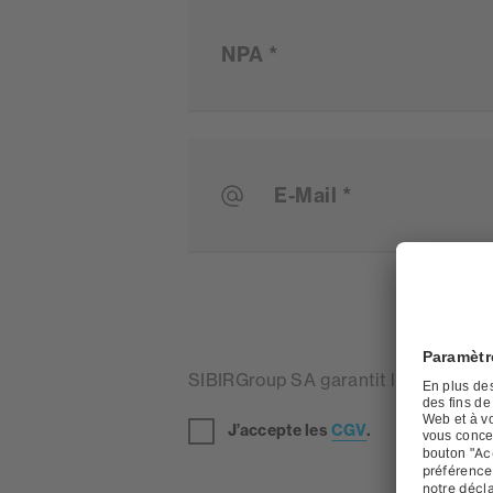
NPA *
E-Mail *
SIBIRGroup SA garantit le respect de
J’accepte les
CGV
.