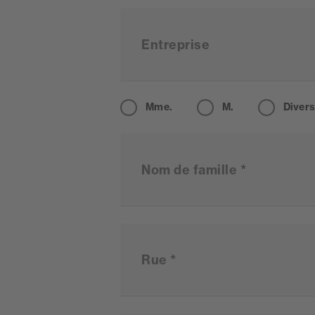
Entreprise
Civilité
Mme.
M.
Diver
Nom de famille *
Rue *