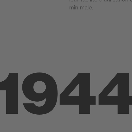
minimale.
194