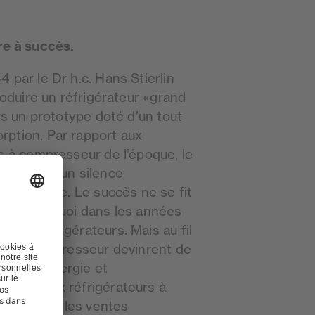
re à succès.
 par le Dr h.c. Hans Stierlin
produire un réfrigérateur «grand
ors un prototype doté d’un tout
ption. Par rapport aux
s à compresseur de l’époque, le
 preuve d'un silence
x abordable. Le succès ne se fit
ique pourquoi dans les années
 de réfrigérateurs. Mais au fil
eurs à compresseur devinrent de
ds en énergie et
ituer aux réfrigérateurs à
 évolution, les ventes