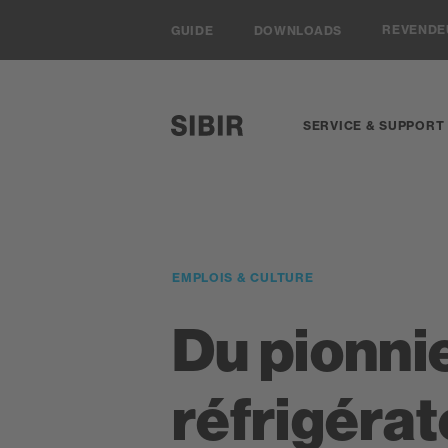
Navigieren auf Sibir.ch
REVEND
GUIDE
DOWNLOADS
SERVICE & SUPPORT
SIBIR, zur Startseite
EMPLOIS & CULTURE
Du pionni
réfrigérat