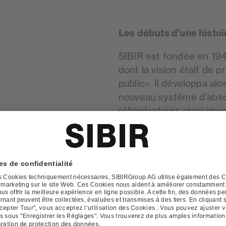
Les débuts d’une histoi
SIBIR est fondée en 1944
dont la vision était de 
public». Il développa al
nouveau système d'absor
réfrigérateurs classique
nouveau système faisait
exceptionnel et ce à pri
pas attendre. Cela expl
60 SIBIR devint synonyme
des ans, les réfrigérat
moins en moins gourman
commencèrent à se subst
absorbeur. Suite à cette