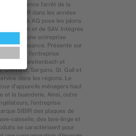
r conséquence l’arrêt de la
ateurs SIBIR dans les années
halttechnik AG pose les jalons
istribution et de SAV. Intégrée
ujourd’hui une entreprise
tiel de croissance. Présente sur
helvétique, l’entreprise
social à Spreitenbach et
ly, Contone, Sargans, St. Gall et
ervice dans les régions. Le
tour d’appareils ménagers haut
 et la buanderie. Ainsi, outre
ngélateurs, l’entreprise
marque SIBIR des plaques de
ave-vaisselle, des lave-linge et
oduits se caractérisent pour
on et une consommation d’énergie