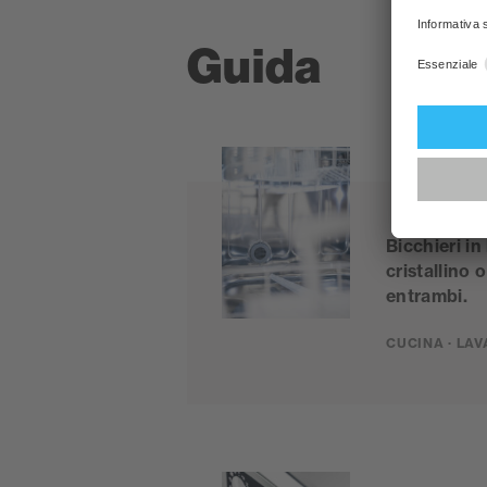
Guida
Bicchieri in
cristallino 
entrambi.
CUCINA · LA