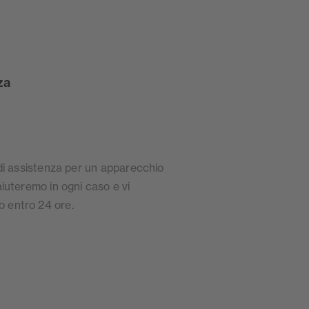
za
a di assistenza per un apparecchio
aiuteremo in ogni caso e vi
o entro 24 ore.