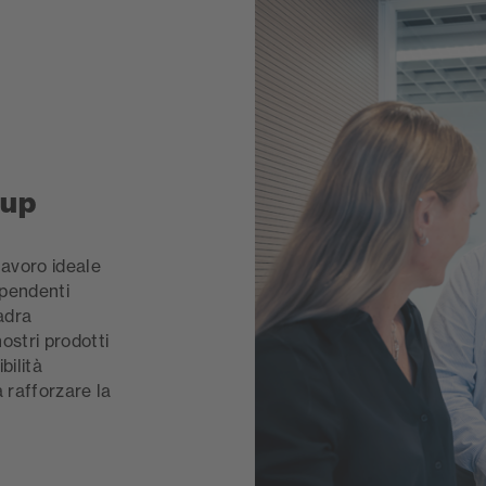
oup
lavoro ideale
ipendenti
uadra
ostri prodotti
bilità
a rafforzare la