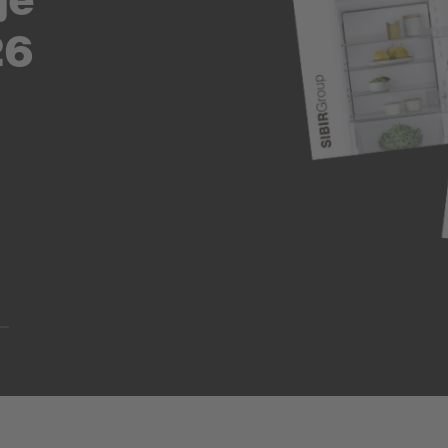
26
ide4