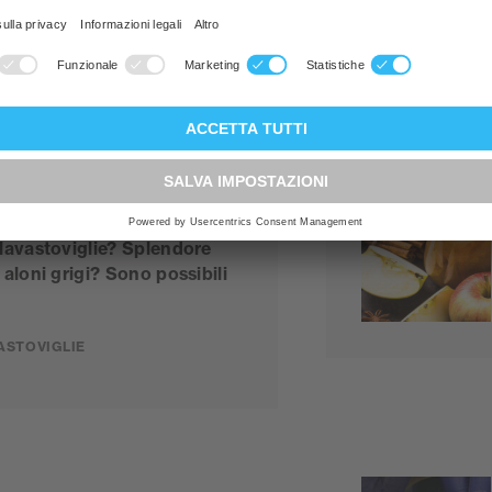
 lavastoviglie? Splendore
o aloni grigi? Sono possibili
VASTOVIGLIE