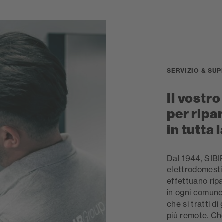
SERVIZIO & SU
Il vostro
per ripa
in tutta 
Dal 1944, SIBIR
elettrodomestici
effettuano rip
in ogni comune,
che si tratti di
più remote. Che