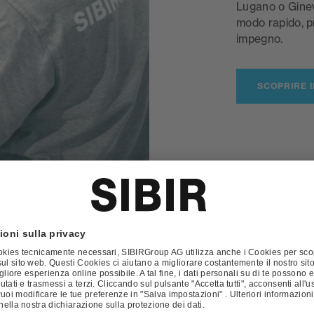
Lugano o Ginev
modo rapido, p
impegno.
SCOPRIRE I