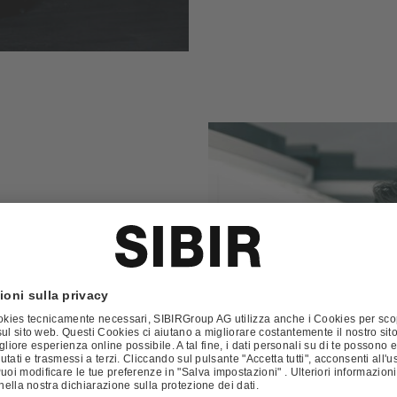
stituire
 gli
ù a lungo
la durata di