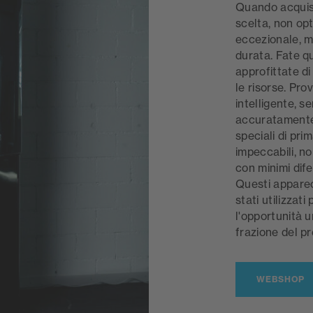
Quando acquis
scelta, non op
eccezionale, ma
durata. Fate q
approfittate d
le risorse. Pro
intelligente, 
accuratamente
speciali di pri
impeccabili, n
con minimi dife
Questi apparec
stati utilizzat
l'opportunità u
frazione del pr
WEBSHOP