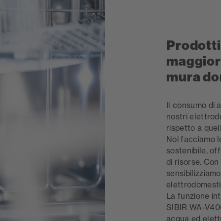
Prodotti
maggiore
mura do
Il consumo di a
nostri elettro
rispetto a quel
Noi facciamo l
sostenibile, o
di risorse. C
sensibilizziamo 
elettrodomesti
La funzione i
SIBIR WA-V4000
acqua ed elettr