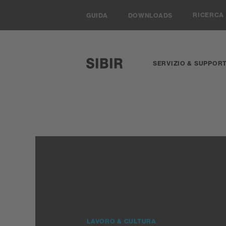
Navigieren auf Sibir.ch
RICERCA
GUIDA
DOWNLOADS
SERVIZIO & SUPPOR
SIBIR, zur Startseite
LAVORO & CULTURA