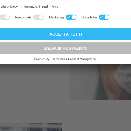
giore è il
del clima. Con
riparazione su
odomestici di
iamo il 70% di
soltanto il
etti