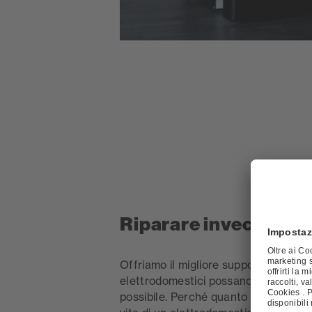
Riparare invece di so
Offriamo il migliore supporto affinché
elettrodomestici possano durare il pi
possibile. Perché quanto più lunga è 