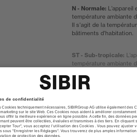
N - Normale:
L’appareil 
température ambiante d
Il s'agit de la températ
bâtiments d'habitation.
ST - Sub-tropicale:
L’ap
température ambiante d
Cette norme convient p
caves non chauffés. Selo
classe ST peut consomme
que ce qu'indique la cl
correspondante pour la 
T - Tropicale:
L’appareil
température ambiante d