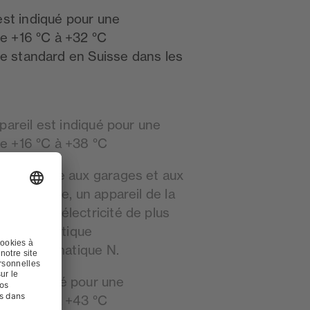
est indiqué pour une
e +16 °C à +32 °C
ure standard en Suisse dans les
pareil est indiqué pour une
e +16 °C à +38 °C
ar exemple aux garages et aux
n la norme, un appareil de la
r 10% d'électricité de plus
asse énergétique
classe climatique N.
 est indiqué pour une
e +16 °C à +43 °C