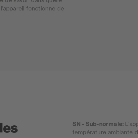
le de savoir dans quelle
’appareil fonctionne de
des
SN - Sub-normale:
L’ap
température ambiante d