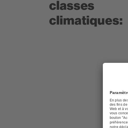
classes
climatiques: