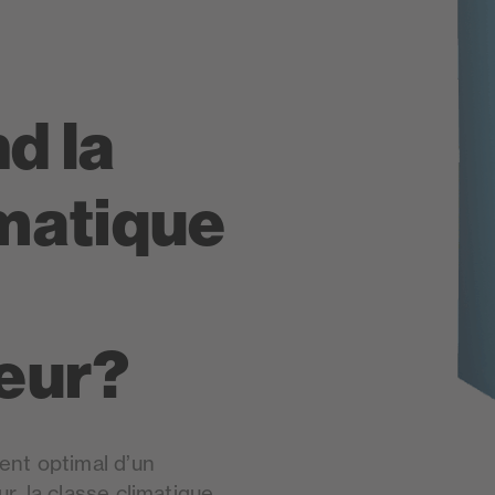
d la
imatique
teur?
ent optimal d’un
r, la classe climatique