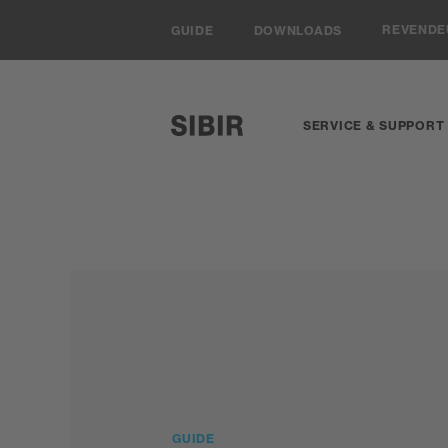
Navigieren auf Sibir.ch
REVEND
GUIDE
DOWNLOADS
SERVICE & SUPPORT
SIBIR, zur Startseite
GUIDE