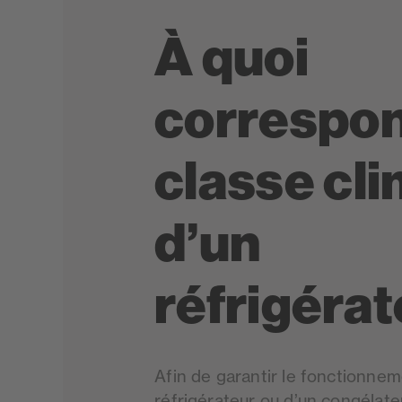
À quoi
correspon
classe cl
d’un
réfrigéra
Afin de garantir le fonctionnem
réfrigérateur ou d’un congélateu