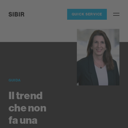
Navigieren auf Sibir.ch
QUICK SERVICE
Open / 
SIBIR, zur Startseite
GUIDA
Il trend
che non
fa una